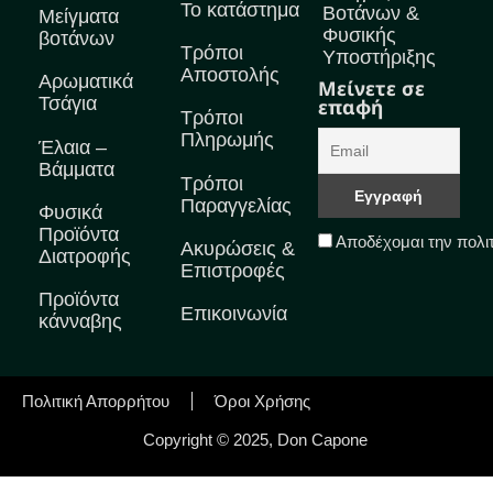
Το κατάστημα
Βοτάνων &
Μείγματα
Φυσικής
βοτάνων
Τρόποι
Υποστήριξης
Αποστολής
Αρωματικά
Μείνετε σε
Τσάγια
επαφή
Τρόποι
Πληρωμής
Έλαια –
Βάμματα
Τρόποι
Παραγγελίας
Φυσικά
Προϊόντα
Αποδέχομαι την πολι
Ακυρώσεις &
Διατροφής
Επιστροφές
Προϊόντα
Επικοινωνία
κάνναβης
Πολιτική Απορρήτου
Όροι Χρήσης
Copyright © 2025, Don Capone