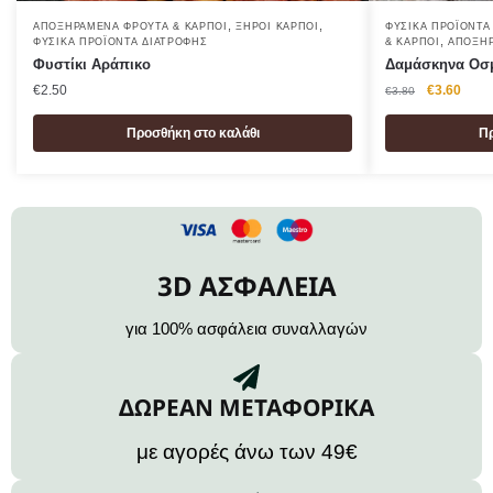
,
,
ΑΠΟΞΗΡΑΜΈΝΑ ΦΡΟΎΤΑ & ΚΑΡΠΟΊ
ΞΗΡΟΊ ΚΑΡΠΟΊ
ΦΥΣΙΚΆ ΠΡΟΪΌΝΤΑ
,
ΦΥΣΙΚΆ ΠΡΟΪΌΝΤΑ ΔΙΑΤΡΟΦΉΣ
& ΚΑΡΠΟΊ
ΑΠΟΞΗΡ
Φυστίκι Αράπικο
Δαμάσκηνα Οσμ
€
2.50
€
3.60
€
3.80
Προσθήκη στο καλάθι
Πρ
3D ΑΣΦΑΛΕΙΑ
για 100% ασφάλεια συναλλαγών
ΔΩΡΕΑΝ ΜΕΤΑΦΟΡΙΚΑ
με αγορές άνω των 49€