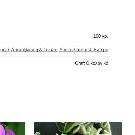
100 γρ.
ιμός)
,
Αποτοξίνωση & Συκώτι
,
Δυσκοιλιότητα & Έντερο
Craft Οικολογικό