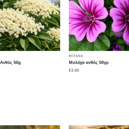
ΒΌΤΑΝΑ
Ανθός 50g
Μολόχα ανθός 50γρ
€
3.80