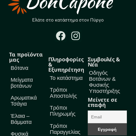
Ελάτε στο κατάστημα στον Πύργο
Τα προϊόντα
Πληροφορίες
Συμβουλές &
μας
&
Νέα
Βότανα
Εξυπηρέτηση
Οδηγός
Το κατάστημα
Βοτάνων &
Μείγματα
Φυσικής
βοτάνων
Τρόποι
Υποστήριξης
Αποστολής
Αρωματικά
Μείνετε σε
Τσάγια
επαφή
Τρόποι
Πληρωμής
Έλαια –
Βάμματα
Τρόποι
Παραγγελίας
Φυσικά