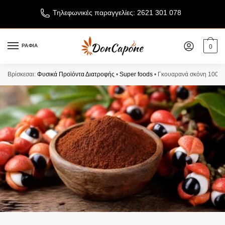
Τηλεφωνικές παραγγελίες: 2621 301 078
ΡΑΦΙΑ
0
Βρίσκεσαι:
Φυσικά Προϊόντα Διατροφής
•
Super foods
•
Γκουαρανά σκόνη 100γρ