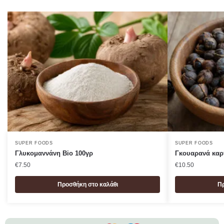
SUPER FOODS
SUPER FOODS
Γλυκομαννάνη Bio 100γρ
Γκουαρανά καρ
€
7.50
€
10.50
Προσθήκη στο καλάθι
Πρ