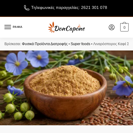
Τηλεφωνικές παραγγελίες: 2621 301 078
ΡΑΦΙΑ
0
Βρίσκεσαι:
Φυσικά Προϊόντα Διατροφής
•
Super foods
•
Λιναρόσπορος Καφέ Σκόν