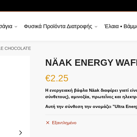
σάγια
Φυσικά Προϊόντα Διατροφής
Έλαια • Βάμμ
LE CHOCOLATE
NÄAK ENERGY WAF
€
2.25
Η ενεργειακή βάφλα Näak διαφέρει γιατί εί
σύνθετους), αμινοξέα, πρωτεΐνες και ηλεκτρ
Αυτή την σύνθεση την ονομάζει ”Ultra Ener
Εξαντλημένο