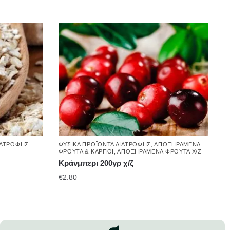
ΙΑΤΡΟΦΉΣ
ΦΥΣΙΚΆ ΠΡΟΪΌΝΤΑ ΔΙΑΤΡΟΦΉΣ
,
ΑΠΟΞΗΡΑΜΈΝΑ
ΦΡΟΎΤΑ & ΚΑΡΠΟΊ
,
ΑΠΟΞΗΡΑΜΈΝΑ ΦΡΟΎΤΑ Χ/Ζ
Κράνμπερι 200γρ χ/ζ
€
2.80