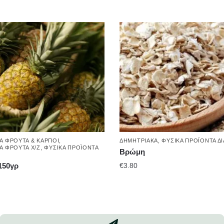
 ΦΡΟΎΤΑ & ΚΑΡΠΟΊ
,
ΔΗΜΗΤΡΙΑΚΆ
,
ΦΥΣΙΚΆ ΠΡΟΪΌΝΤΑ Δ
 ΦΡΟΎΤΑ Χ/Ζ
,
ΦΥΣΙΚΆ ΠΡΟΪΌΝΤΑ
Βρώμη
150γρ
€
3.80