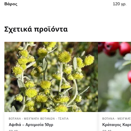
Βάρος
120 γρ.
Σχετικά προϊόντα
ΒΌΤΑΝΑ - ΜΕΊΓΜΑΤΑ ΒΟΤΆΝΩΝ - ΤΣΆΓΙΑ
ΒΌΤΑΝΑ - ΜΕΊΓΜΑΤ
Αψιθιά – Αρτεμισία 50γρ
Κράταιγος Καρ