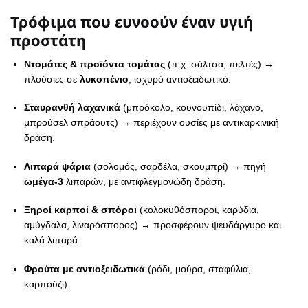
Τρόφιμα που ευνοούν έναν υγιή
προστάτη
Ντομάτες & προϊόντα τομάτας
(π.χ. σάλτσα, πελτές) →
πλούσιες σε
λυκοπένιο
, ισχυρό αντιοξειδωτικό.
Σταυρανθή λαχανικά
(μπρόκολο, κουνουπίδι, λάχανο,
μπρούσελ σπράουτς) → περιέχουν ουσίες με αντικαρκινική
δράση.
Λιπαρά ψάρια
(σολομός, σαρδέλα, σκουμπρί) → πηγή
ωμέγα-3
λιπαρών, με αντιφλεγμονώδη δράση.
Ξηροί καρποί & σπόροι
(κολοκυθόσποροι, καρύδια,
αμύγδαλα, λιναρόσπορος) → προσφέρουν ψευδάργυρο και
καλά λιπαρά.
Φρούτα με αντιοξειδωτικά
(ρόδι, μούρα, σταφύλια,
καρπούζι).