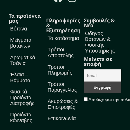
Τα προϊόντα
Πληροφορίες
Συμβουλές &
μας
&
Νέα
Βότανα
Εξυπηρέτηση
Οδηγός
Το κατάστημα
Βοτάνων &
Μείγματα
Φυσικής
βοτάνων
Τρόποι
Υποστήριξης
Αποστολής
Αρωματικά
Μείνετε σε
Τσάγια
επαφή
Τρόποι
Πληρωμής
Έλαια –
Βάμματα
Τρόποι
Παραγγελίας
Φυσικά
Προϊόντα
Αποδέχομαι την πολι
Ακυρώσεις &
Διατροφής
Επιστροφές
Προϊόντα
Επικοινωνία
κάνναβης