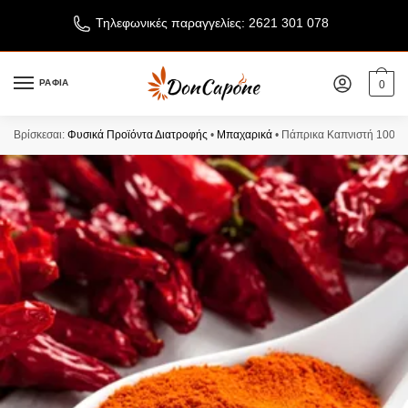
Τηλεφωνικές παραγγελίες: 2621 301 078
ΡΑΦΙΑ
0
Βρίσκεσαι:
Φυσικά Προϊόντα Διατροφής
•
Μπαχαρικά
•
Πάπρικα Καπνιστή 100γρ