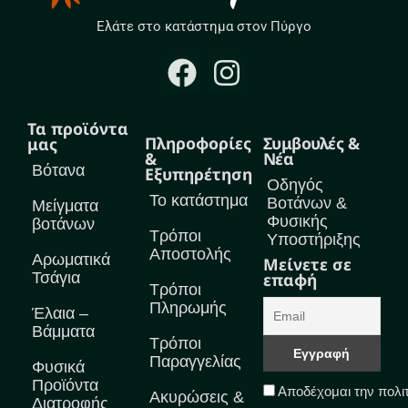
Ελάτε στο κατάστημα στον Πύργο
Τα προϊόντα
Πληροφορίες
Συμβουλές &
μας
&
Νέα
Βότανα
Εξυπηρέτηση
Οδηγός
Το κατάστημα
Βοτάνων &
Μείγματα
Φυσικής
βοτάνων
Τρόποι
Υποστήριξης
Αποστολής
Αρωματικά
Μείνετε σε
Τσάγια
επαφή
Τρόποι
Πληρωμής
Έλαια –
Βάμματα
Τρόποι
Παραγγελίας
Φυσικά
Προϊόντα
Αποδέχομαι την πολι
Ακυρώσεις &
Διατροφής