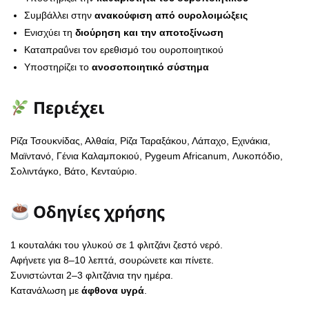
Συμβάλλει στην
ανακούφιση από ουρολοιμώξεις
Ενισχύει τη
διούρηση και την αποτοξίνωση
Καταπραΰνει τον ερεθισμό του ουροποιητικού
Υποστηρίζει το
ανοσοποιητικό σύστημα
Περιέχει
Ρίζα Τσουκνίδας, Αλθαία, Ρίζα Ταραξάκου, Λάπαχο, Εχινάκια,
Μαϊντανό, Γένια Καλαμποκιού, Pygeum Africanum, Λυκοπόδιο,
Σολιντάγκο, Βάτο, Κενταύριο.
Οδηγίες χρήσης
1 κουταλάκι του γλυκού σε 1 φλιτζάνι ζεστό νερό.
Αφήνετε για 8–10 λεπτά, σουρώνετε και πίνετε.
Συνιστώνται 2–3 φλιτζάνια την ημέρα.
Κατανάλωση με
άφθονα υγρά
.