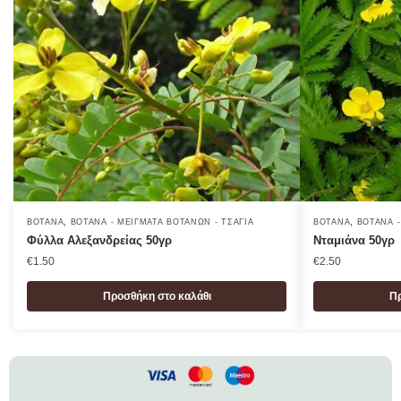
,
,
ΒΌΤΑΝΑ
ΒΌΤΑΝΑ - ΜΕΊΓΜΑΤΑ ΒΟΤΆΝΩΝ - ΤΣΆΓΙΑ
ΒΌΤΑΝΑ
ΒΌΤΑΝΑ -
Φύλλα Αλεξανδρείας 50γρ
Νταμιάνα 50γρ
€
1.50
€
2.50
Προσθήκη στο καλάθι
Πρ