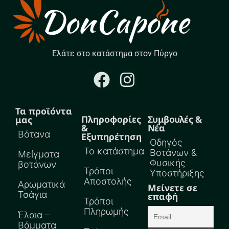
Ελάτε στο κατάστημα στον Πύργο
Τα προϊόντα
Πληροφορίες
Συμβουλές &
μας
&
Νέα
Βότανα
Εξυπηρέτηση
Οδηγός
Το κατάστημα
Βοτάνων &
Μείγματα
Φυσικής
βοτάνων
Τρόποι
Υποστήριξης
Αποστολής
Αρωματικά
Μείνετε σε
Τσάγια
επαφή
Τρόποι
Πληρωμής
Έλαια –
Βάμματα