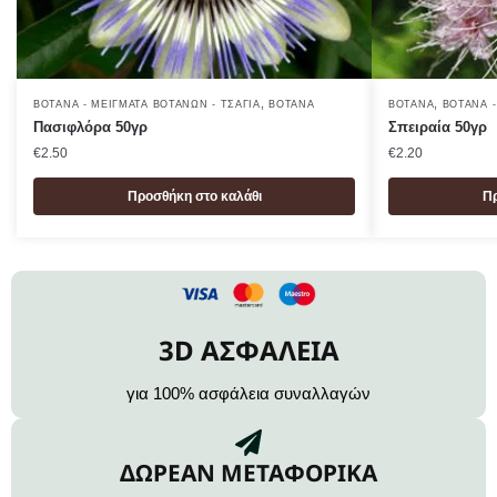
,
,
ΒΌΤΑΝΑ - ΜΕΊΓΜΑΤΑ ΒΟΤΆΝΩΝ - ΤΣΆΓΙΑ
ΒΌΤΑΝΑ
ΒΌΤΑΝΑ
ΒΌΤΑΝΑ -
Πασιφλόρα 50γρ
Σπειραία 50γρ
€
2.50
€
2.20
Προσθήκη στο καλάθι
Πρ
3D ΑΣΦΑΛΕΙΑ
για 100% ασφάλεια συναλλαγών
ΔΩΡΕΑΝ ΜΕΤΑΦΟΡΙΚΑ