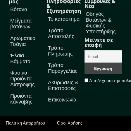
Πληροφορίες
Συμβουλές &
μας
&
Νέα
Βότανα
Εξυπηρέτηση
Οδηγός
Το κατάστημα
Βοτάνων &
Μείγματα
Φυσικής
βοτάνων
Τρόποι
Υποστήριξης
Αποστολής
Αρωματικά
Μείνετε σε
Τσάγια
επαφή
Τρόποι
Πληρωμής
Έλαια –
Βάμματα
Τρόποι
Παραγγελίας
Φυσικά
Προϊόντα
Αποδέχομαι την πολι
Ακυρώσεις &
Διατροφής
Επιστροφές
Προϊόντα
Επικοινωνία
κάνναβης
Πολιτική Απορρήτου
Όροι Χρήσης