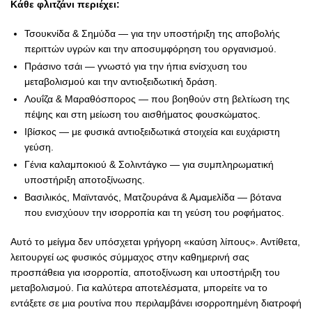
Κάθε φλιτζάνι περιέχει:
Τσουκνίδα & Σημύδα — για την υποστήριξη της αποβολής
περιττών υγρών και την αποσυμφόρηση του οργανισμού.
Πράσινο τσάι — γνωστό για την ήπια ενίσχυση του
μεταβολισμού και την αντιοξειδωτική δράση.
Λουΐζα & Μαραθόσπορος — που βοηθούν στη βελτίωση της
πέψης και στη μείωση του αισθήματος φουσκώματος.
Ιβίσκος — με φυσικά αντιοξειδωτικά στοιχεία και ευχάριστη
γεύση.
Γένια καλαμποκιού & Σολιντάγκο — για συμπληρωματική
υποστήριξη αποτοξίνωσης.
Βασιλικός, Μαϊντανός, Ματζουράνα & Αμαμελίδα — βότανα
που ενισχύουν την ισορροπία και τη γεύση του ροφήματος.
Αυτό το μείγμα δεν υπόσχεται γρήγορη «καύση λίπους». Αντίθετα,
λειτουργεί ως φυσικός σύμμαχος στην καθημερινή σας
προσπάθεια για ισορροπία, αποτοξίνωση και υποστήριξη του
μεταβολισμού. Για καλύτερα αποτελέσματα, μπορείτε να το
εντάξετε σε μια ρουτίνα που περιλαμβάνει ισορροπημένη διατροφή