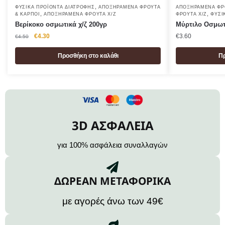
,
ΦΥΣΙΚΆ ΠΡΟΪΌΝΤΑ ΔΙΑΤΡΟΦΉΣ
ΑΠΟΞΗΡΑΜΈΝΑ ΦΡΟΎΤΑ
ΑΠΟΞΗΡΑΜΈΝΑ ΦΡ
,
,
& ΚΑΡΠΟΊ
ΑΠΟΞΗΡΑΜΈΝΑ ΦΡΟΎΤΑ Χ/Ζ
ΦΡΟΎΤΑ Χ/Ζ
ΦΥΣΙ
Βερίκοκο οσμωτικά χ/ζ 200γρ
Μύρτιλο Οσμωτι
€
4.30
€
3.60
€
4.50
Προσθήκη στο καλάθι
Πρ
3D ΑΣΦΑΛΕΙΑ
για 100% ασφάλεια συναλλαγών
ΔΩΡΕΑΝ ΜΕΤΑΦΟΡΙΚΑ
με αγορές άνω των 49€