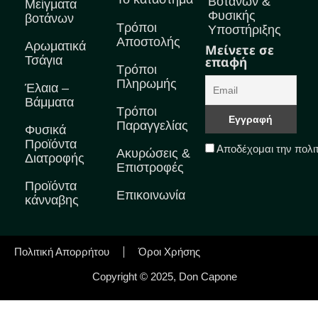
Βοτάνων &
Μείγματα
Φυσικής
βοτάνων
Τρόποι
Υποστήριξης
Αποστολής
Αρωματικά
Μείνετε σε
Τσάγια
επαφή
Τρόποι
Πληρωμής
Έλαια –
Βάμματα
Τρόποι
Παραγγελίας
Φυσικά
Προϊόντα
Αποδέχομαι την πολι
Ακυρώσεις &
Διατροφής
Επιστροφές
Προϊόντα
Επικοινωνία
κάνναβης
Πολιτική Απορρήτου
Όροι Χρήσης
Copyright © 2025, Don Capone