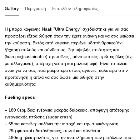
Gallery
Περιγραφή
Επιπλέον πληροφορίες
Η μπάρα καφεϊνης Naak ”Ultra Energy” σχεδιάστηκε για να σας
προσφέρει έξτρα ώθηση όταν την έχετε ανάγκη και να σας μειώσει
την κούραση. Εκτός από καφεϊνη περιέχει υδατάνθρακες(όχι
ζάχαρη) απλούς και σύνθετους, 7gr υψηλής ποιότητας και
βιώσιμες(sustainable) πρωτεϊνες , μόνο φυτικές πρώτες ύλες (όχι
μεταλλαγμένα), υπέροχη γεύση και μαλακή υφή. Είναι το τέλειο
σνακ για να σας πάει μακρύτερα στους αγώνες, καλύτερα στην
προπόνηση ή απλά να σας δώσει μια ώθηση στην
καθημερινότητα
Fueling specs
– 180 θερμίδες: ενέργεια μακράς διάρκειας, αποφυγή απότομης
ενεργειακής πτώσης (sugar crash)
– 65mg καφεΐνη: αυξάνει την αντοχή και την συγκέντρωση
– 29g φυσικοί υδατάνθρακες, απλοί και σύνθετοι
– 480mg ηλεκτρολύτες, για την αναπλήρωση των μετάλλων που